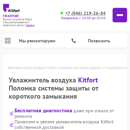
+7 (846) 219-26-84
FIX-KITFORT
Ежедневно, с 10:00 до 20:00
Ремонт устройств Kitfort
Специализированный
cервисный центр г.
Самара
Мы ремонтируем
Позвонить
амаре
Увлажнитель воздуха Kitfort поломка системы защиты от короткого за
Увлажнитель воздуха
Kitfort
Поломка системы защиты от
короткого замыкания
Бесплатная диагностика
даже при отказе от
ремонта
Ремонт роботов-стеклоочистителей Kitfort
Ремонт роботов-пылесосов Kitfort
Ремонт планетарных миксеров Kitfort
Ремонт вертикальных пылесосов Kitfort
Ремонт индукционных плит Kitfort
Ремонт очистителей воздуха Kitfort
Ремонт гладильных систем Kitfort
Привезем и увезем увлажнитель воздуха Kitfort
собственной доставкой