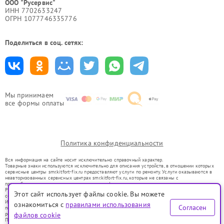
ООО "Русервис"
ИНН 7702633247
ОГРН 1077746335776
Поделиться в соц. сетях:
Мы принимаем
все формы оплаты
Политика конфиденциальности
Вся информация на сайте носит исключительно справочный характер.
Товарные знаки используются исключительно для описания устройств, в отношении которых
сервисные центры smr.kitfort-fix.ru предоставляют услуги по ремонту. Услуги оказываются в
неавторизованных сервисных центрах smr.kitfort-fix.ru, которые не связаны с
правообладателями товарных знаков или их официальными представителями.
Ремонт осуществляется для устройств, уже введенных в гражданский оборот в соответствии
Этот сайт использует файлы cookie. Вы можете
со статьей 1487 ГК РФ.
Использование товарных знаков не преследует цели индивидуализации услуг или введения
ознакомиться с
правилами использования
Согласен
потребителей в заблуждение, а служит для информирования о предоставляемых услугах по
ремонту техники указанных брендов.
файлов cookie
Представленная на сайте информация не является публичной офертой, определяемой