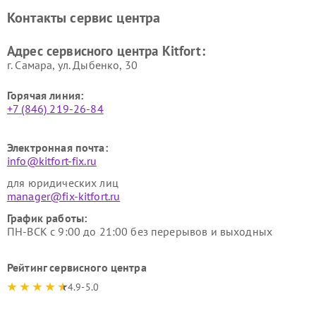
Ремонт очистителей воздуха
Ремонт велотренажеров
Контакты сервис центра
Kitfort
Kitfort
Ремонт гладильных систем
Ремонт беговых дорожек
Адрес сервисного центра Kitfort:
Kitfort
Kitfort
г. Самара, ул. Дыбенко, 30
Горячая линия:
+7 (846) 219-26-84
Электронная почта:
info@kitfort-fix.ru
для юридических лиц
manager@fix-kitfort.ru
График работы:
ПН-ВСК с 9:00 до 21:00 без перерывов и выходных
Рейтинг сервисного центра
4.9-5.0