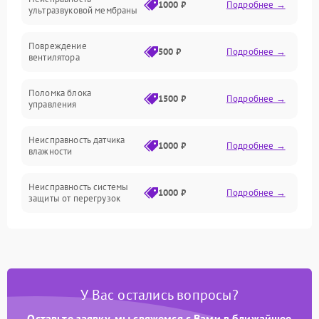
Механические повреждения
1000 ₽
Подробнее →
ультразвуковой мембраны
Электропитание
Повреждение
500 ₽
Подробнее →
вентилятора
Управление
Поломка блока
1500 ₽
Подробнее →
управления
Датчики
Неисправность датчика
1000 ₽
Подробнее →
влажности
Неисправность системы
1000 ₽
Подробнее →
защиты от перегрузок
Повреждение системы
автоматического
1000 ₽
Подробнее →
отключения
У Вас остались вопросы?
Поломка системы защиты
1000 ₽
Подробнее →
от короткого замыкания
Оставьте заявку, мы свяжемся с Вами в ближайшее