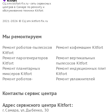
СЦ smr.kitfort-fix.ru - сеть сервисных
центров в Самаре по ремонту и
обслуживанию техники Kitfort
2021-2026 © СЦ smr.kitfort-fix.ru
Мы ремонтируем
Ремонт роботов-пылесосов
Ремонт кофемашин Kitfort
Kitfort
Ремонт парогенераторов
Ремонт вертикальных
Kitfort
пылесосов Kitfort
Ремонт планетарных
Ремонт индукционных плит
миксеров Kitfort
Kitfort
Ремонт роботов-
Ремонт увлажнителей
стеклоочистителей Kitfort
воздуха Kitfort
Ремонт очистителей воздуха
Ремонт велотренажеров
Контакты сервис центра
Kitfort
Kitfort
Ремонт гладильных систем
Ремонт беговых дорожек
Адрес сервисного центра Kitfort:
Kitfort
Kitfort
г. Самара, ул. Дыбенко, 30