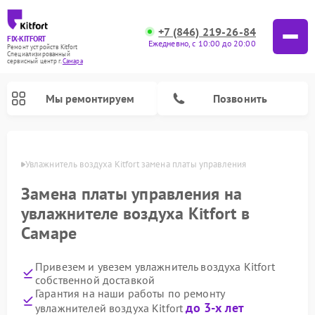
+7 (846) 219-26-84
FIX-KITFORT
Ежедневно, с 10:00 до 20:00
Ремонт устройств Kitfort
Специализированный
cервисный центр г.
Самара
Мы ремонтируем
Позвонить
амаре
Увлажнитель воздуха Kitfort замена платы управления
Замена платы управления на
увлажнителе воздуха Kitfort в
Самаре
Привезем и увезем увлажнитель воздуха Kitfort
собственной доставкой
Ремонт роботов-стеклоочистителей Kitfort
Ремонт роботов-пылесосов Kitfort
Ремонт планетарных миксеров Kitfort
Ремонт вертикальных пылесосов Kitfort
Ремонт индукционных плит Kitfort
Ремонт очистителей воздуха Kitfort
Ремонт гладильных систем Kitfort
Гарантия на наши работы по ремонту
до 3-х лет
увлажнителей воздуха Kitfort