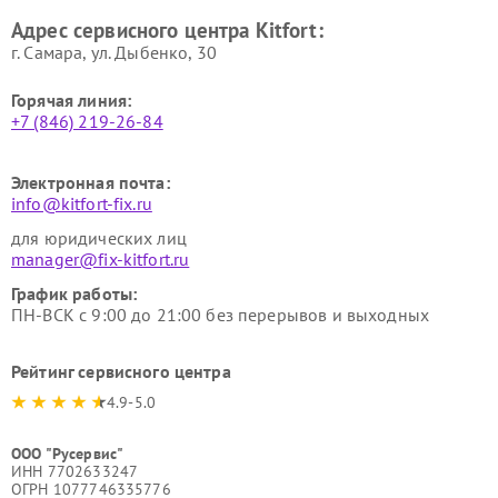
Ремонт гладильных систем
Ремонт беговых дорожек
Адрес сервисного центра Kitfort:
Kitfort
Kitfort
г. Самара, ул. Дыбенко, 30
Горячая линия:
+7 (846) 219-26-84
Электронная почта:
info@kitfort-fix.ru
для юридических лиц
manager@fix-kitfort.ru
График работы:
ПН-ВСК с 9:00 до 21:00 без перерывов и выходных
Рейтинг сервисного центра
4.9-5.0
ООО "Русервис"
ИНН 7702633247
ОГРН 1077746335776