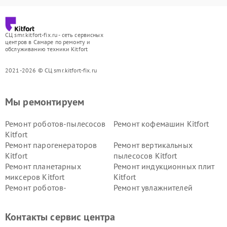
СЦ smr.kitfort-fix.ru - сеть сервисных
центров в Самаре по ремонту и
обслуживанию техники Kitfort
2021-2026 © СЦ smr.kitfort-fix.ru
Мы ремонтируем
Ремонт роботов-пылесосов
Ремонт кофемашин Kitfort
Kitfort
Ремонт парогенераторов
Ремонт вертикальных
Kitfort
пылесосов Kitfort
Ремонт планетарных
Ремонт индукционных плит
миксеров Kitfort
Kitfort
Ремонт роботов-
Ремонт увлажнителей
стеклоочистителей Kitfort
воздуха Kitfort
Ремонт очистителей воздуха
Ремонт велотренажеров
Контакты сервис центра
Kitfort
Kitfort