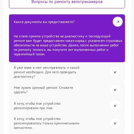
Вопросы по ремонту велотренажеров
Какие документы вы предоставляете?
На этапе приема устройства на диагностику и последующий
ремонт вам будет предоставлен заказ-наряд с указанием страховых
обязательств на ваше устройство. Далее, после выполнения работ
по ремонту техники, вы получите акт выполненных работ и
гарантийный талон.
Я уже знаю в чем неисправность и какой
ремонт необходим. Для чего проводить
диагностику?
Мне нужен срочный ремонт. Сможете
сделать?
Я хочу, чтобы мое устройство
ремонтировали при мне.
Я хочу, чтобы мое устройство
ремонтировалось только оригинальными
запчастями.