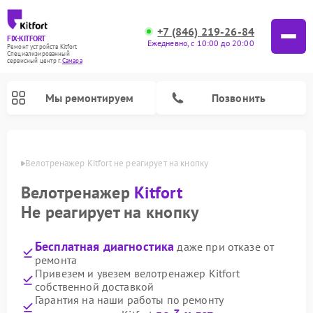
+7 (846) 219-26-84
FIX-KITFORT
Ежедневно, с 10:00 до 20:00
Ремонт устройств Kitfort
Специализированный
cервисный центр г.
Самара
Мы ремонтируем
Позвонить
амаре
Велотренажер Kitfort не реагирует на кнопку
Велотренажер
Kitfort
Не реагирует на кнопку
Бесплатная диагностика
даже при отказе от
ремонта
Привезем и увезем велотренажер Kitfort
собственной доставкой
Ремонт роботов-стеклоочистителей Kitfort
Ремонт роботов-пылесосов Kitfort
Ремонт планетарных миксеров Kitfort
Ремонт очистителей воздуха Kitfort
Ремонт вертикальных пылесосов Kitfort
Ремонт индукционных плит Kitfort
Ремонт увлажнителей воздуха Kitfort
Ремонт гладильных систем Kitfort
Гарантия на наши работы по ремонту