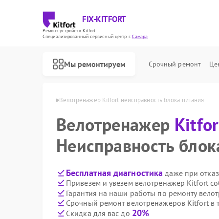
FIX-KITFORT
Ремонт устройств Kitfort
Специализированный cервисный центр г.
Самара
Мы ремонтируем
Срочный ремонт
Це
ов Kitfort в Самаре
Велотренажер Kitfort неисправность блока питания
Велотренажер
Kitfor
Неисправность блок
Бесплатная диагностика
даже при отказ
Привезем и увезем велотренажер Kitfort с
Гарантия на наши работы по ремонту велот
Срочный ремонт велотренажеров Kitfort в 
20%
Скидка для вас до
Ремонт роботов-пылесосов Kitfort
Ремонт парогенераторов Kitfort
Ремонт вертикальных пылесосов Kitfort
Ремонт планетарных миксеров Kitfort
Ремонт индукционных плит Kitfort
Ремонт роботов-стеклоочистителей Kitfort
Ремонт увлажнителей воздуха Kitfort
Ремонт очистителей воздуха Kitfort
Ремонт гладильных систем Kitfort
Ремонт беговых дорожек Kitfort