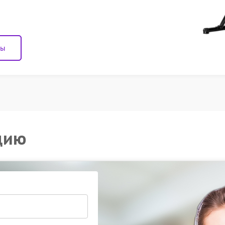
ны
цию