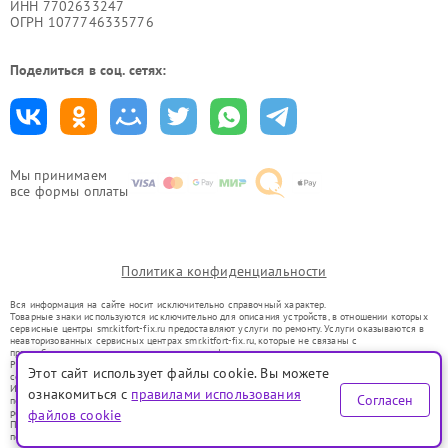
ИНН 7702633247
ОГРН 1077746335776
Поделиться в соц. сетях:
Мы принимаем
все формы оплаты
Политика конфиденциальности
Вся информация на сайте носит исключительно справочный характер.
Товарные знаки используются исключительно для описания устройств, в отношении которых
сервисные центры smr.kitfort-fix.ru предоставляют услуги по ремонту. Услуги оказываются в
неавторизованных сервисных центрах smr.kitfort-fix.ru, которые не связаны с
правообладателями товарных знаков или их официальными представителями.
Ремонт осуществляется для устройств, уже введенных в гражданский оборот в соответствии
Этот сайт использует файлы cookie. Вы можете
со статьей 1487 ГК РФ.
Использование товарных знаков не преследует цели индивидуализации услуг или введения
ознакомиться с
правилами использования
Согласен
потребителей в заблуждение, а служит для информирования о предоставляемых услугах по
ремонту техники указанных брендов.
файлов cookie
Представленная на сайте информация не является публичной офертой, определяемой
положениями Статьи 437(2) Гражданского кодекса РФ