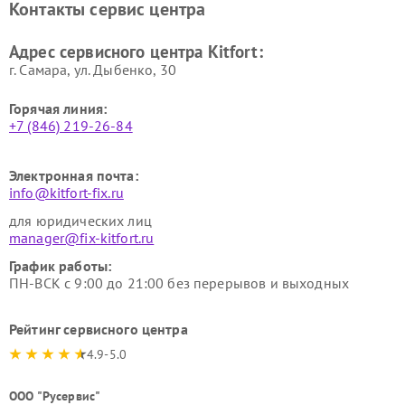
Контакты сервис центра
Kitfort
Kitfort
Ремонт гладильных систем
Ремонт беговых дорожек
Адрес сервисного центра Kitfort:
Kitfort
Kitfort
г. Самара, ул. Дыбенко, 30
Горячая линия:
+7 (846) 219-26-84
Электронная почта:
info@kitfort-fix.ru
для юридических лиц
manager@fix-kitfort.ru
График работы:
ПН-ВСК с 9:00 до 21:00 без перерывов и выходных
Рейтинг сервисного центра
4.9-5.0
ООО "Русервис"