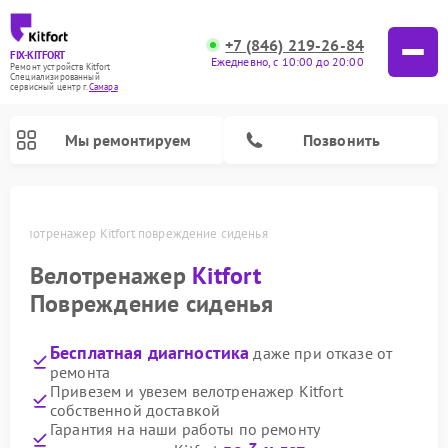
+7 (846) 219-26-84
FIX-KITFORT
Ежедневно, с 10:00 до 20:00
Ремонт устройств Kitfort
Специализированный
cервисный центр г.
Самара
Мы ремонтируем
Позвонить
е
Велотренажер Kitfort повреждение сиденья
Велотренажер
Kitfort
Повреждение сиденья
Бесплатная диагностика
даже при отказе от
ремонта
Привезем и увезем велотренажер Kitfort
собственной доставкой
Ремонт роботов-стеклоочистителей Kitfort
Ремонт роботов-пылесосов Kitfort
Ремонт планетарных миксеров Kitfort
Ремонт очистителей воздуха Kitfort
Ремонт вертикальных пылесосов Kitfort
Ремонт индукционных плит Kitfort
Ремонт увлажнителей воздуха Kitfort
Ремонт гладильных систем Kitfort
Гарантия на наши работы по ремонту