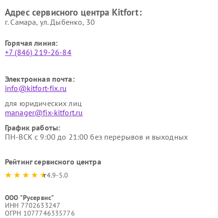
Ремонт гладильных систем
Ремонт беговых дорожек
Адрес сервисного центра Kitfort:
Kitfort
Kitfort
г. Самара, ул. Дыбенко, 30
Горячая линия:
+7 (846) 219-26-84
Электронная почта:
info@kitfort-fix.ru
для юридических лиц
manager@fix-kitfort.ru
График работы:
ПН-ВСК с 9:00 до 21:00 без перерывов и выходных
Рейтинг сервисного центра
4.9-5.0
ООО "Русервис"
ИНН 7702633247
ОГРН 1077746335776