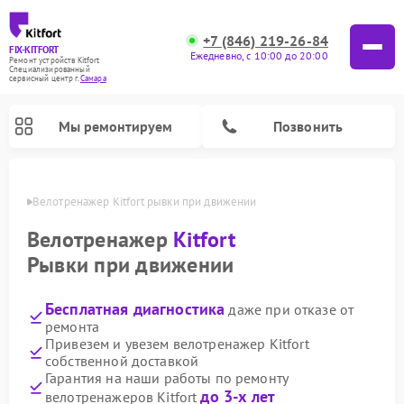
+7 (846) 219-26-84
FIX-KITFORT
Ежедневно, с 10:00 до 20:00
Ремонт устройств Kitfort
Специализированный
cервисный центр г.
Самара
Мы ремонтируем
Позвонить
амаре
Велотренажер Kitfort рывки при движении
Велотренажер
Kitfort
Рывки при движении
Бесплатная диагностика
даже при отказе от
ремонта
Привезем и увезем велотренажер Kitfort
собственной доставкой
Ремонт роботов-стеклоочистителей Kitfort
Ремонт роботов-пылесосов Kitfort
Ремонт планетарных миксеров Kitfort
Ремонт очистителей воздуха Kitfort
Ремонт вертикальных пылесосов Kitfort
Ремонт индукционных плит Kitfort
Ремонт увлажнителей воздуха Kitfort
Ремонт гладильных систем Kitfort
Гарантия на наши работы по ремонту
до 3-х лет
велотренажеров Kitfort