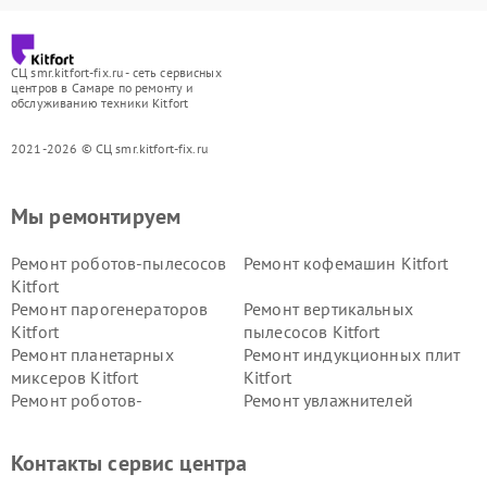
СЦ smr.kitfort-fix.ru - сеть сервисных
центров в Самаре по ремонту и
обслуживанию техники Kitfort
2021-2026 © СЦ smr.kitfort-fix.ru
Мы ремонтируем
Ремонт роботов-пылесосов
Ремонт кофемашин Kitfort
Kitfort
Ремонт парогенераторов
Ремонт вертикальных
Kitfort
пылесосов Kitfort
Ремонт планетарных
Ремонт индукционных плит
миксеров Kitfort
Kitfort
Ремонт роботов-
Ремонт увлажнителей
стеклоочистителей Kitfort
воздуха Kitfort
Ремонт очистителей воздуха
Ремонт велотренажеров
Контакты сервис центра
Kitfort
Kitfort