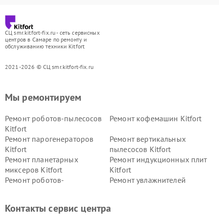
СЦ smr.kitfort-fix.ru - сеть сервисных
центров в Самаре по ремонту и
обслуживанию техники Kitfort
2021-2026 © СЦ smr.kitfort-fix.ru
Мы ремонтируем
Ремонт роботов-пылесосов
Ремонт кофемашин Kitfort
Kitfort
Ремонт парогенераторов
Ремонт вертикальных
Kitfort
пылесосов Kitfort
Ремонт планетарных
Ремонт индукционных плит
миксеров Kitfort
Kitfort
Ремонт роботов-
Ремонт увлажнителей
стеклоочистителей Kitfort
воздуха Kitfort
Ремонт очистителей воздуха
Ремонт велотренажеров
Контакты сервис центра
Kitfort
Kitfort