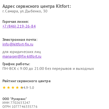
Ремонт гладильных систем
Ремонт беговых дорожек
Адрес сервисного центра Kitfort:
Kitfort
Kitfort
г. Самара, ул. Дыбенко, 30
Горячая линия:
+7 (846) 219-26-84
Электронная почта:
info@kitfort-fix.ru
для юридических лиц
manager@fix-kitfort.ru
График работы:
ПН-ВСК с 9:00 до 21:00 без перерывов и выходных
Рейтинг сервисного центра
4.9-5.0
ООО "Русервис"
ИНН 7702633247
ОГРН 1077746335776