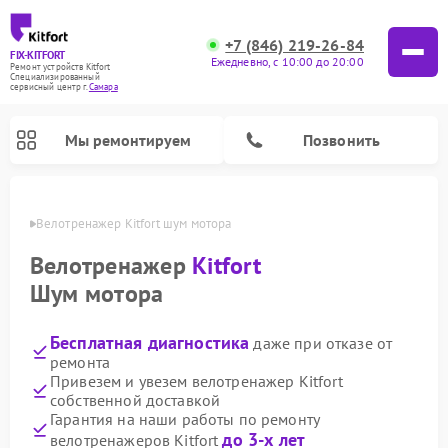
+7 (846) 219-26-84
FIX-KITFORT
Ежедневно, с 10:00 до 20:00
Ремонт устройств Kitfort
Специализированный
cервисный центр г.
Самара
Мы ремонтируем
Позвонить
амаре
Велотренажер Kitfort шум мотора
Велотренажер
Kitfort
Шум мотора
Бесплатная диагностика
даже при отказе от
ремонта
Привезем и увезем велотренажер Kitfort
собственной доставкой
Ремонт роботов-стеклоочистителей Kitfort
Ремонт роботов-пылесосов Kitfort
Ремонт планетарных миксеров Kitfort
Ремонт очистителей воздуха Kitfort
Ремонт вертикальных пылесосов Kitfort
Ремонт индукционных плит Kitfort
Ремонт увлажнителей воздуха Kitfort
Ремонт гладильных систем Kitfort
Гарантия на наши работы по ремонту
до 3-х лет
велотренажеров Kitfort