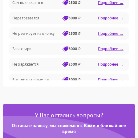
Сам выключается
2500 ₽
Подробнее →
Привод/Магнитная система
Перегревается
3000 ₽
Подробнее →
Механические/Электроника
Не реагирует на кнопку
2500 ₽
Подробнее →
Оптика
Запах гари
3000 ₽
Подробнее →
Не заряжается
2500 ₽
Подробнее →
Быстро разряжается
3000 ₽
Подробнее →
Перегрев
3200 ₽
Подробнее →
Сбой блока питания
3500 ₽
Подробнее →
У Вас остались вопросы?
Оставьте заявку, мы свяжемся с Вами в ближайшее
время