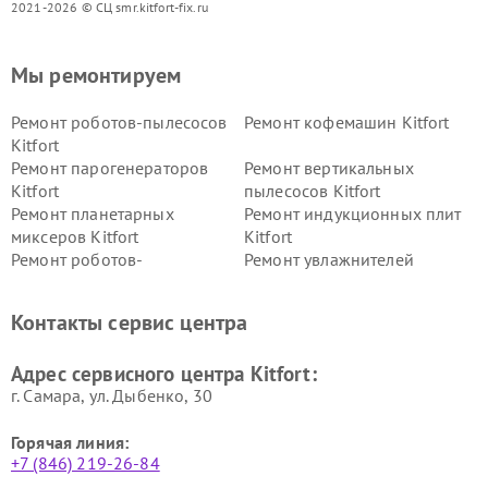
2021-2026 © СЦ smr.kitfort-fix.ru
Мы ремонтируем
Ремонт роботов-пылесосов
Ремонт кофемашин Kitfort
Kitfort
Ремонт парогенераторов
Ремонт вертикальных
Kitfort
пылесосов Kitfort
Ремонт планетарных
Ремонт индукционных плит
миксеров Kitfort
Kitfort
Ремонт роботов-
Ремонт увлажнителей
стеклоочистителей Kitfort
воздуха Kitfort
Ремонт очистителей воздуха
Ремонт велотренажеров
Контакты сервис центра
Kitfort
Kitfort
Ремонт гладильных систем
Ремонт беговых дорожек
Адрес сервисного центра Kitfort:
Kitfort
Kitfort
г. Самара, ул. Дыбенко, 30
Горячая линия:
+7 (846) 219-26-84