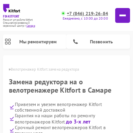
+7 (846) 219-26-84
FIX-KITFORT
Ежедневно, с 10:00 до 20:00
Ремонт устройств Kitfort
Специализированный
cервисный центр г.
Самара
Мы ремонтируем
Позвонить
амаре
Велотренажер Kitfort замена редуктора
Замена редуктора на о
велотренажере Kitfort в Самаре
Привезем и увезем велотренажер Kitfort
собственной доставкой
Гарантия на наши работы по ремонту
до 3-х лет
велотренажеров Kitfort
Ремонт роботов-стеклоочистителей Kitfort
Ремонт роботов-пылесосов Kitfort
Ремонт планетарных миксеров Kitfort
Ремонт очистителей воздуха Kitfort
Ремонт вертикальных пылесосов Kitfort
Ремонт индукционных плит Kitfort
Ремонт увлажнителей воздуха Kitfort
Ремонт гладильных систем Kitfort
Срочный ремонт велотренажеров Kitfort в