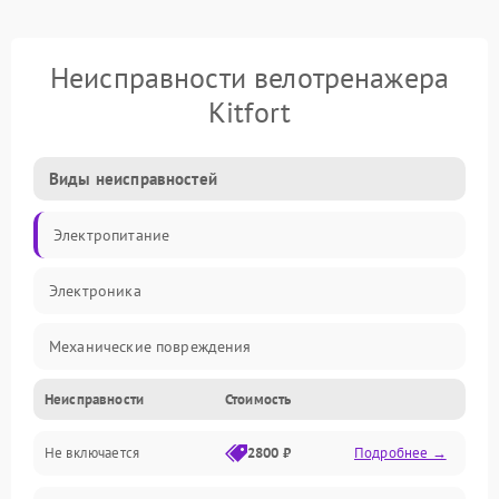
Неисправности велотренажера
Kitfort
Виды неисправностей
Электропитание
Электроника
Механические повреждения
Неисправности
Стоимость
Управление
Не включается
2800 ₽
Подробнее →
Механика